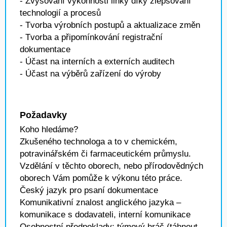
- Zvyšování výkonnosti linky díky zlepšování
technologií a procesů
- Tvorba výrobních postupů a aktualizace změn
- Tvorba a připomínkování registrační
dokumentace
- Účast na interních a externích auditech
- Účast na výběrů zařízení do výroby
Požadavky
Koho hledáme?
Zkušeného technologa a to v chemickém,
potravinářském či farmaceutickém průmyslu.
Vzdělání v těchto oborech, nebo přírodovědných
oborech Vám pomůže k výkonu této práce.
Český jazyk pro psaní dokumentace
Komunikativní znalost anglického jazyka –
komunikace s dodavateli, interní komunikace
Osobnostní předpoklady: týmový hráč (táhnout