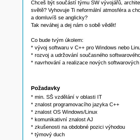
Chceš být součástí týmu SW vývojářů, architek
světě? Vyhovuje Ti neformální atmosféra a ch
a domluvíš se anglicky?
Tak neváhej a dej nám o sobě vědět!
Co bude tvým úkolem:
* vývoj softwaru v C++ pro Windows nebo Lin
* rozvoj a udržování současného softwarovéh
* navrhování a realizace nových softwarových
Požadavky
* min. SŠ vzdělání v oblasti IT
* znalost programovacího jazyka C++
* znalost OS Windows/Linux
* komunikativní znalost AJ
* zkušenosti na obdobné pozici výhodou
* týmový duch