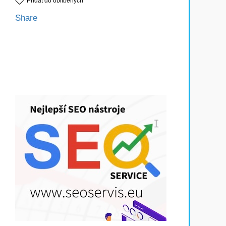
Přidat do oblíbených
Share