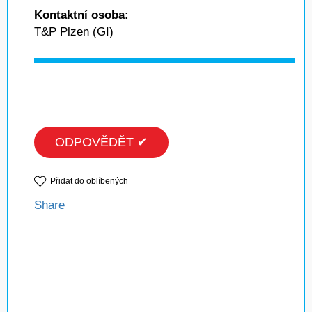
Kontaktní osoba:
T&P Plzen (GI)
ODPOVĚDĚT ✔
Přidat do oblíbených
Share