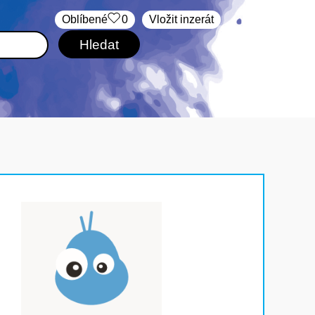
Oblíbené
0
Vložit inzerát