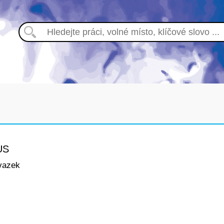
US
vazek