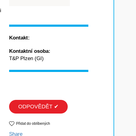
i
Kontakt:
Kontaktní osoba:
T&P Plzen (GI)
ODPOVĚDĚT ✔
Přidat do oblíbených
Share