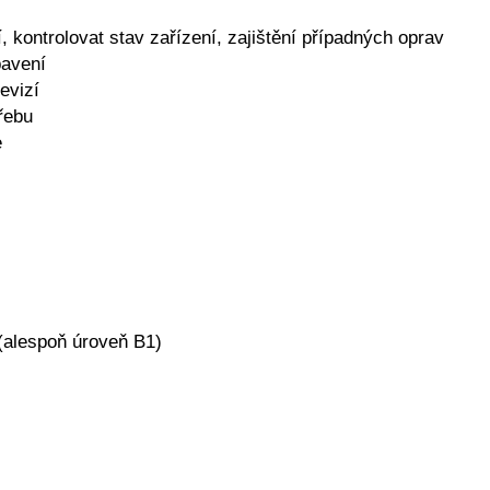
í, kontrolovat stav zařízení, zajištění případných oprav
bavení
evizí
řebu
e
(alespoň úroveň B1)