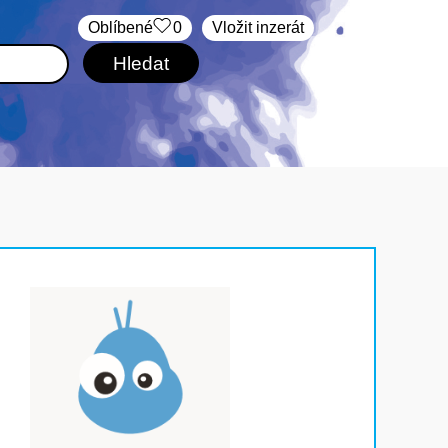
Oblíbené
0
Vložit inzerát