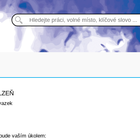
LZEŇ
vazek
ude vaším úkolem: