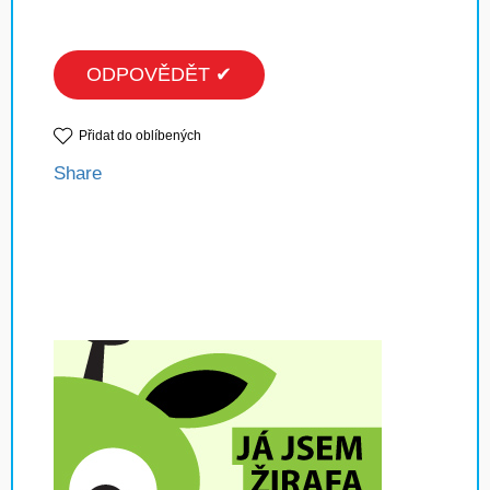
ODPOVĚDĚT ✔
Přidat do oblíbených
Share