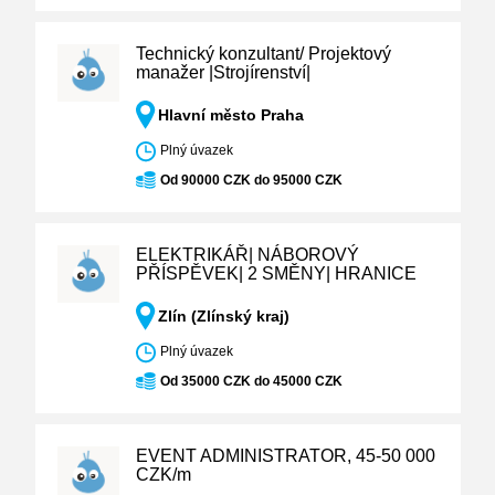
Technický konzultant/ Projektový
manažer |Strojírenství|
Hlavní město Praha
Plný úvazek
Od 90000 CZK do 95000 CZK
ELEKTRIKÁŘ| NÁBOROVÝ
PŘÍSPĚVEK| 2 SMĚNY| HRANICE
Zlín (Zlínský kraj)
Plný úvazek
Od 35000 CZK do 45000 CZK
EVENT ADMINISTRATOR, 45-50 000
CZK/m