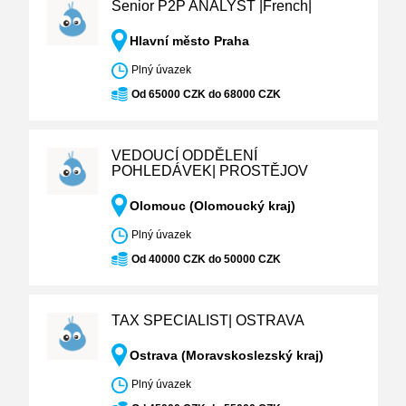
Senior P2P ANALYST |French|
Hlavní město Praha
Plný úvazek
Od 65000 CZK do 68000 CZK
VEDOUCÍ ODDĚLENÍ
POHLEDÁVEK| PROSTĚJOV
Olomouc (Olomoucký kraj)
Plný úvazek
Od 40000 CZK do 50000 CZK
TAX SPECIALIST| OSTRAVA
Ostrava (Moravskoslezský kraj)
Plný úvazek