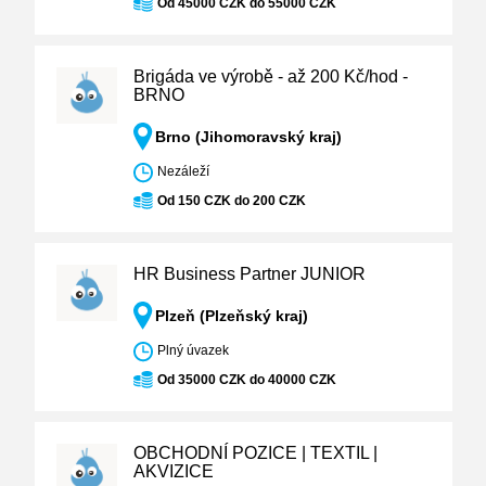
Od 45000 CZK do 55000 CZK
Brigáda ve výrobě - až 200 Kč/hod -
BRNO
Brno (Jihomoravský kraj)
Nezáleží
Od 150 CZK do 200 CZK
HR Business Partner JUNIOR
Plzeň (Plzeňský kraj)
Plný úvazek
Od 35000 CZK do 40000 CZK
OBCHODNÍ POZICE | TEXTIL |
AKVIZICE