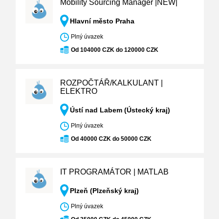
Mobility Sourcing Manager |NEW|
Hlavní město Praha
Plný úvazek
Od 104000 CZK do 120000 CZK
ROZPOČTÁŘ/KALKULANT |
ELEKTRO
Ústí nad Labem (Ústecký kraj)
Plný úvazek
Od 40000 CZK do 50000 CZK
IT PROGRAMÁTOR | MATLAB
Plzeň (Plzeňský kraj)
Plný úvazek