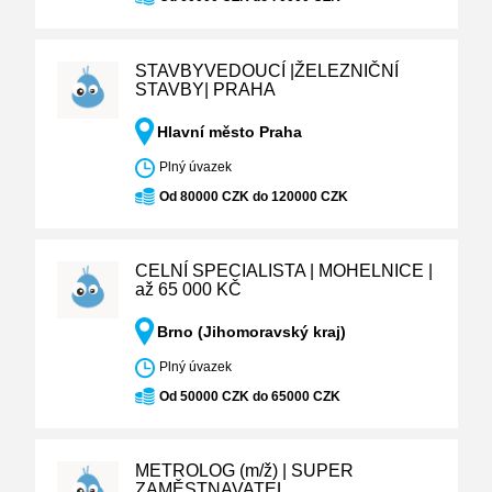
STAVBYVEDOUCÍ |ŽELEZNIČNÍ
STAVBY| PRAHA
Hlavní město Praha
Plný úvazek
Od 80000 CZK do 120000 CZK
CELNÍ SPECIALISTA | MOHELNICE |
až 65 000 KČ
Brno (Jihomoravský kraj)
Plný úvazek
Od 50000 CZK do 65000 CZK
METROLOG (m/ž) | SUPER
ZAMĚSTNAVATEL