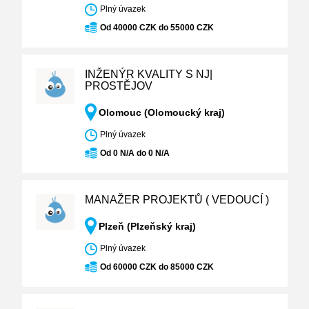
Plný úvazek
Od 40000 CZK do 55000 CZK
INŽENÝR KVALITY S NJ|
PROSTĚJOV
Olomouc (Olomoucký kraj)
Plný úvazek
Od 0 N/A do 0 N/A
MANAŽER PROJEKTŮ ( VEDOUCÍ )
Plzeň (Plzeňský kraj)
Plný úvazek
Od 60000 CZK do 85000 CZK