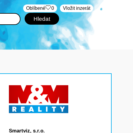
Oblíbené
0
Vložit inzerát
Smartviz, s.r.o.