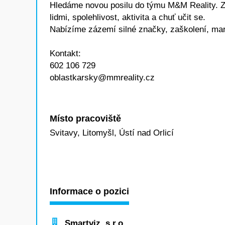
Hledáme novou posilu do týmu M&M Reality. Zku
lidmi, spolehlivost, aktivita a chuť učit se.
Nabízíme zázemí silné značky, zaškolení, mar
Kontakt:
602 106 729
oblastkarsky@mmreality.cz
Místo pracoviště
Svitavy, Litomyšl, Ústí nad Orlicí
Informace o pozici
Smartviz, s.r.o.